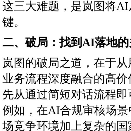
这三大难题，是岚图将A
键。
二、破局：找到AI
岚图的破局之道，在于从
业务流程深度融合的高价值
先从通过简短对话流程即
例如，在AI合规审核场
场竞争环境加上复杂的国家