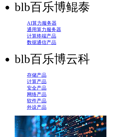
blb百乐博鲲泰
AI算力服务器
通用算力服务器
计算终端产品
数据通信产品
blb百乐博云科
存储产品
计算产品
安全产品
网络产品
软件产品
外设产品