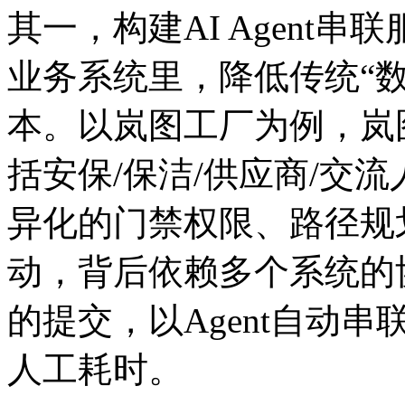
其一，构建AI Agent
业务系统里，降低传统
本。以岚图工厂为例
括安保/保洁/供应商/交流
异化的门禁权限、路径规
动，背后依赖多个系
的提交，以Agent自动
人工耗时。