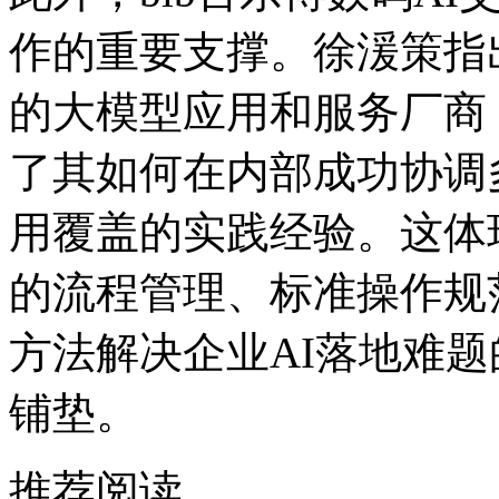
作的重要支撑。徐湲策指出
的大模型应用和服务厂商
了其如何在内部成功协调多部门
用覆盖的实践经验。这体现
的流程管理、标准操作
方法解决企业AI落地难题的
铺垫。
推荐阅读