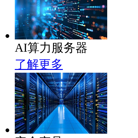
AI算力服务器
了解更多