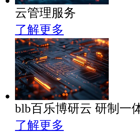
云管理服务
了解更多
blb百乐博研云 研制
了解更多