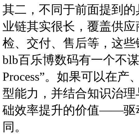
其二，不同于前面提到的
业链其实很长，覆盖供应商协
检、交付、售后等
blb百乐博数码有一个不谋而
Process”。如果可以在产
型能力，并结合知识治理
础效率提升的价值——驱
同。